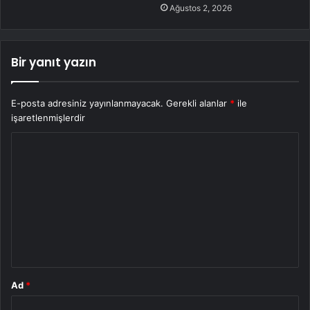
Ağustos 2, 2026
Bir yanıt yazın
E-posta adresiniz yayınlanmayacak.
Gerekli alanlar
*
ile
işaretlenmişlerdir
Y
o
r
u
m
*
Ad
*