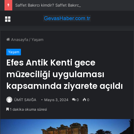
Saffet Bakırcı kimdir? Saffet Bakırcı neden öldü?
Menü
Anasayfa
/
Yaşam
Yaşam
Efes Antik Kenti gece
müzeciliği uygulaması
kapsamında ziyarete açıldı
ÜMİT SAVĞA
Mayıs 3, 2024
0
0
1 dakika okuma süresi