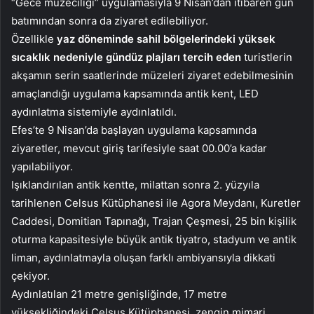
“Gece müzeciliği” uygulamasıyla 9 Nisan’dan itibaren gün
batımından sonra da ziyaret edilebiliyor.
Özellikle
yaz döneminde sahil bölgelerindeki yüksek
sıcaklık nedeniyle gündüz plajları tercih eden
turistlerin
akşamın serin saatlerinde müzeleri ziyaret edebilmesinin
amaçlandığı uygulama kapsamında antik kent, LED
aydınlatma sistemiyle aydınlatıldı.
Efes’te 9 Nisan’da başlayan uygulama kapsamında
ziyaretler, mevcut giriş tarifesiyle saat 00.00’a kadar
yapılabiliyor.
Işıklandırılan antik kentte, milattan sonra 2. yüzyıla
tarihlenen Celsus Kütüphanesi ile Agora Meydanı, Kuretler
Caddesi, Domitian Tapınağı, Trajan Çeşmesi, 25 bin kişilik
oturma kapasitesiyle büyük antik tiyatro, stadyum ve antik
liman, aydınlatmayla oluşan farklı ambiyansıyla dikkati
çekiyor.
Aydınlatılan 21 metre genişliğinde, 17 metre
yüksekliğindeki Celsus Kütüphanesi, zengin mimari