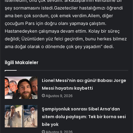
istemedim, onu çok sevdim. arkadaşlarının kendisine bir
şey sormamasını istedi.Gazeteciler hastalığımızı öğrendi
ama ben çok sordum, çok emek verdim.Ailem, diğer
çocuğum Pars için doğru olanı yapmaya çalıştım.
Hastanedeyken çalışmaya devam ettim. Kolay bir süreç
değildi; Üzüntüden yüz felci geçirdim, bunu herkes bilmez
ama doğal olarak o dönemde çok şey yaşadım” dedi.
İlgili Makaleler
Lionel Messi’nin acı günü! Babası Jorge
Messi hayatını kaybetti
Ağustos 9, 2026
Şampiyonluk sonrası Sibel Arna’dan
sitem dolu paylaşım: Tek bir korna sesi
bile yok
Ağustos 9, 2026