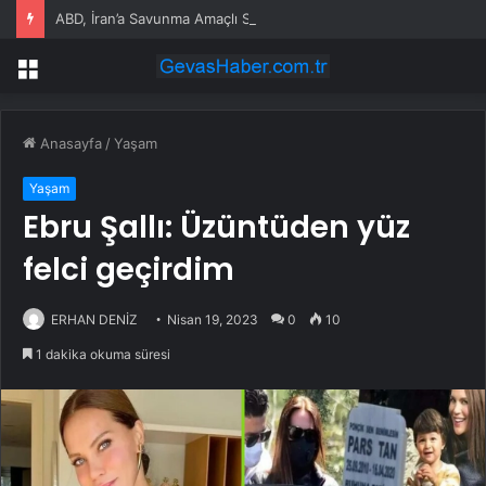
ABD, İran’a Savunma Amaçlı Saldırılar Düzenledi
Menü
Anasayfa
/
Yaşam
Yaşam
Ebru Şallı: Üzüntüden yüz
felci geçirdim
ERHAN DENİZ
Nisan 19, 2023
0
10
1 dakika okuma süresi