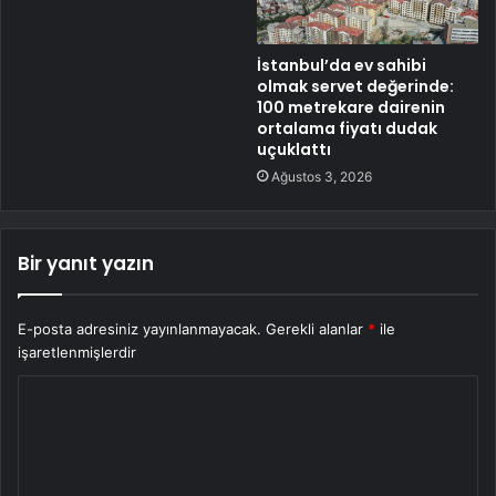
İstanbul’da ev sahibi
olmak servet değerinde:
100 metrekare dairenin
ortalama fiyatı dudak
uçuklattı
Ağustos 3, 2026
Bir yanıt yazın
E-posta adresiniz yayınlanmayacak.
Gerekli alanlar
*
ile
işaretlenmişlerdir
Y
o
r
u