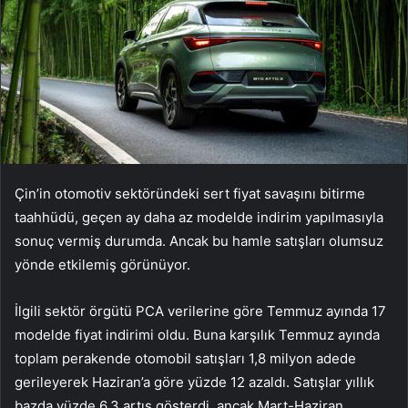
Çin’in otomotiv sektöründeki sert fiyat savaşını bitirme
taahhüdü, geçen ay daha az modelde indirim yapılmasıyla
sonuç vermiş durumda. Ancak bu hamle satışları olumsuz
yönde etkilemiş görünüyor.
İlgili sektör örgütü PCA verilerine göre Temmuz ayında 17
modelde fiyat indirimi oldu. Buna karşılık Temmuz ayında
toplam perakende otomobil satışları 1,8 milyon adede
gerileyerek Haziran’a göre yüzde 12 azaldı. Satışlar yıllık
bazda yüzde 6,3 artış gösterdi, ancak Mart-Haziran