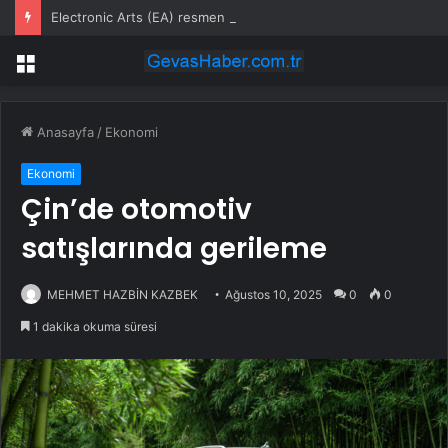
Electronic Arts (EA) resmen satıldı; Sırada işten çıkarmalar ve kapatılacak stüdyolar var
Menü
Anasayfa
/
Ekonomi
Ekonomi
Çin’de otomotiv
satışlarında gerileme
MEHMET HAZBİN KAZBEK
Ağustos 10, 2025
0
0
1 dakika okuma süresi