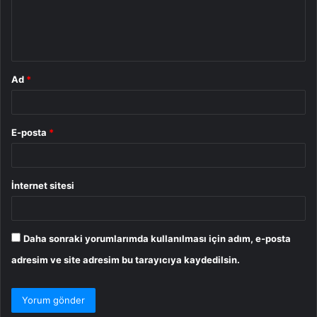
m
*
Ad
*
E-posta
*
İnternet sitesi
Daha sonraki yorumlarımda kullanılması için adım, e-posta
adresim ve site adresim bu tarayıcıya kaydedilsin.