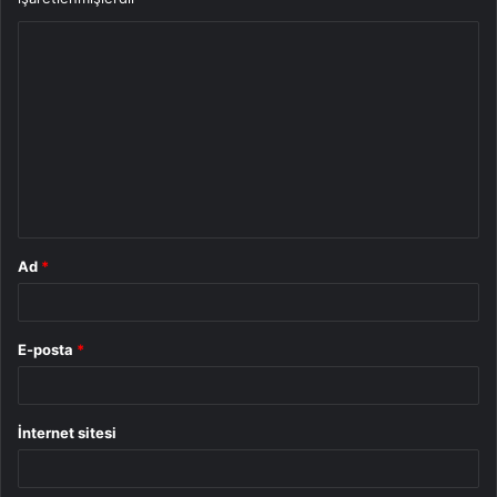
Y
o
r
u
m
*
Ad
*
E-posta
*
İnternet sitesi