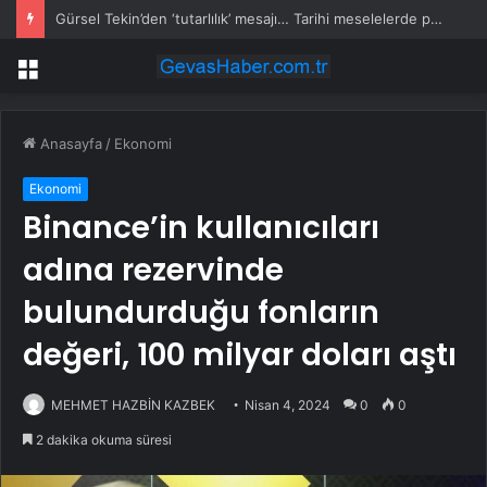
Gürsel Tekin’den ‘tutarlılık’ mesajı… Tarihi meselelerde pusula net olmalı
Menü
Anasayfa
/
Ekonomi
Ekonomi
Binance’in kullanıcıları
adına rezervinde
bulundurduğu fonların
değeri, 100 milyar doları aştı
MEHMET HAZBİN KAZBEK
Nisan 4, 2024
0
0
2 dakika okuma süresi