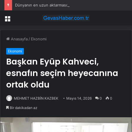
Dünyanın en uzun aktarmasız uçuşunda tarihi rekor: 24 saatten fazla havada kaldılar
Menü
Anasayfa
/
Ekonomi
Ekonomi
Başkan Eyüp Kahveci,
esnafın seçim heyecanına
ortak oldu
MEHMET HAZBİN KAZBEK
Mayıs 14, 2026
0
0
Bir dakikadan az