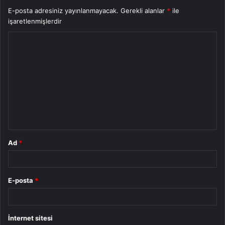
E-posta adresiniz yayınlanmayacak.
Gerekli alanlar
*
ile
işaretlenmişlerdir
Y
o
r
u
m
*
Ad
*
E-posta
*
İnternet sitesi