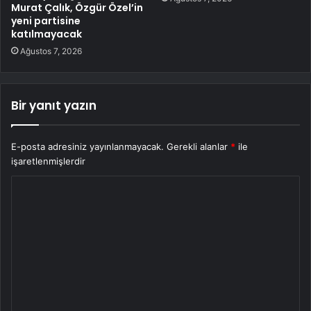
Murat Çalık, Özgür Özel’in
yeni partisine
katılmayacak
Ağustos 7, 2026
Bir yanıt yazın
E-posta adresiniz yayınlanmayacak.
Gerekli alanlar
*
ile
işaretlenmişlerdir
Y
o
r
u
m
*