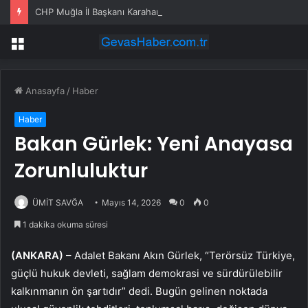
CHP Muğla İl Başkanı Karahan Göreve Başladı
Menü
Anasayfa
/
Haber
Haber
Bakan Gürlek: Yeni Anayasa
Zorunluluktur
ÜMİT SAVĞA
Mayıs 14, 2026
0
0
1 dakika okuma süresi
(ANKARA)
– Adalet Bakanı Akın Gürlek, “Terörsüz Türkiye,
güçlü hukuk devleti, sağlam demokrasi ve sürdürülebilir
kalkınmanın ön şartıdır” dedi. Bugün gelinen noktada