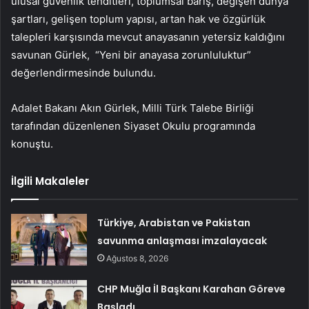
ulusal güvenlik tehditleri, toplumsal barış, değişen dünya
şartları, gelişen toplum yapısı, artan hak ve özgürlük
talepleri karşısında mevcut anayasanın yetersiz kaldığını
savunan Gürlek, “Yeni bir anayasa zorunluluktur”
değerlendirmesinde bulundu.
Adalet Bakanı Akın Gürlek, Milli Türk Talebe Birliği
tarafından düzenlenen Siyaset Okulu programında
konuştu.
İlgili Makaleler
Türkiye, Arabistan ve Pakistan
savunma anlaşması imzalayacak
Ağustos 8, 2026
CHP Muğla İl Başkanı Karahan Göreve
Başladı