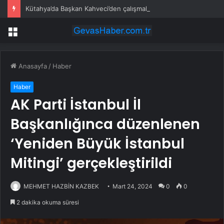
Kütahya’da Başkan Kahveci’den çalışmalara yakın mercek
Menü
Anasayfa
/
Haber
Haber
AK Parti İstanbul İl
Başkanlığınca düzenlenen
‘Yeniden Büyük İstanbul
Mitingi’ gerçekleştirildi
MEHMET HAZBİN KAZBEK
Mart 24, 2024
0
0
2 dakika okuma süresi