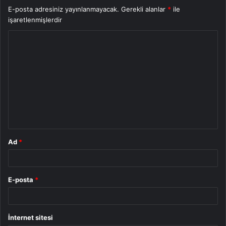
E-posta adresiniz yayınlanmayacak.
Gerekli alanlar
*
ile
işaretlenmişlerdir
Y
o
r
u
m
*
Ad
*
E-posta
*
İnternet sitesi