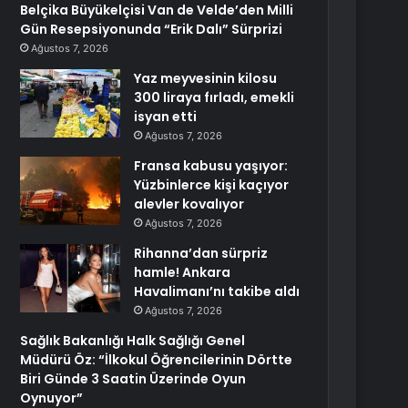
Belçika Büyükelçisi Van de Velde’den Milli
Gün Resepsiyonunda “Erik Dalı” Sürprizi
Ağustos 7, 2026
Yaz meyvesinin kilosu
300 liraya fırladı, emekli
isyan etti
Ağustos 7, 2026
Fransa kabusu yaşıyor:
Yüzbinlerce kişi kaçıyor
alevler kovalıyor
Ağustos 7, 2026
Rihanna’dan sürpriz
hamle! Ankara
Havalimanı’nı takibe aldı
Ağustos 7, 2026
Sağlık Bakanlığı Halk Sağlığı Genel
Müdürü Öz: “İlkokul Öğrencilerinin Dörtte
Biri Günde 3 Saatin Üzerinde Oyun
Oynuyor”