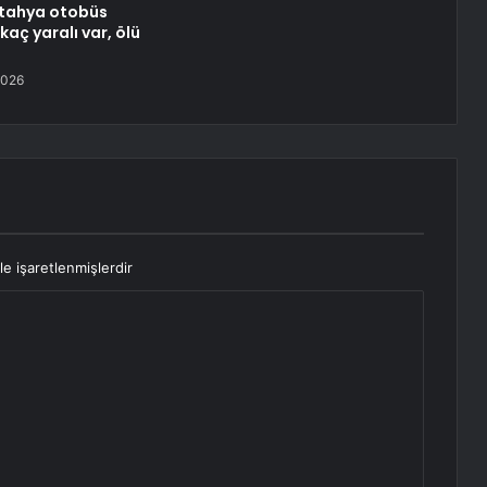
ütahya otobüs
aç yaralı var, ölü
2026
le işaretlenmişlerdir