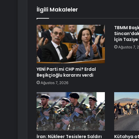
İlgili Makaleler
TBMM Başk
Sincan’dak
İçin Taziye
Ağustos 7, 
YENİ Parti mi CHP mi? Erdal
Beşikçioğlu kararını verdi
Ağustos 7, 2026
İran: Nükleer Tesislere Saldırı
Kütahya o