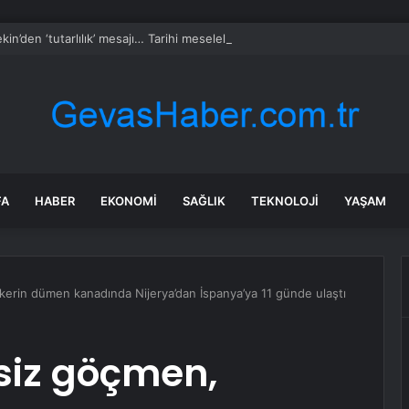
kin’den ‘tutarlılık’ mesajı… Tarihi meselelerde pusula net olmalı
FA
HABER
EKONOMI
SAĞLIK
TEKNOLOJI
YAŞAM
kerin dümen kanadında Nijerya’dan İspanya’ya 11 günde ulaştı
nsiz göçmen,