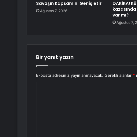
Savaşın Kapsamını Genişletir
DAKİKA! K
kazasında k
Ağustos 7, 2026
var mı?
Ağustos 7, 
Bir yanıt yazın
E-posta adresiniz yayınlanmayacak.
Gerekli alanlar
*
i
Y
o
r
u
m
*