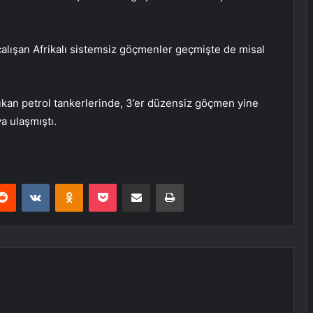
alışan Afrikalı sistemsiz göçmenler geçmişte de misal
ıkan petrol tankerlerinde, 3’er düzensiz göçmen yine
a ulaşmıştı.
erest
Reddit
VKontakte
Odnoklassniki
Pocket
E-Posta ile paylaş
Yazdır