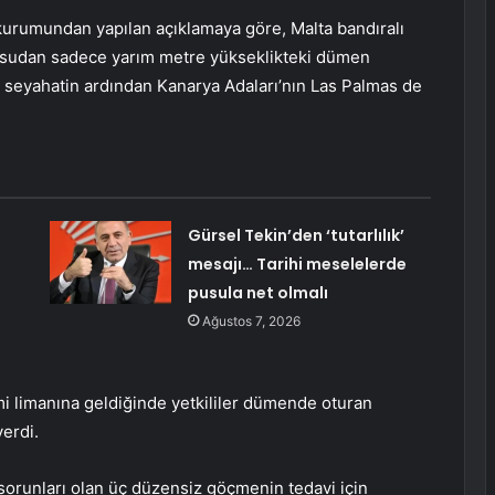
 kurumundan yapılan açıklamaya göre, Malta bandıralı
 ve sudan sadece yarım metre yükseklikteki dümen
 seyahatin ardından Kanarya Adaları’nın Las Palmas de
Gürsel Tekin’den ‘tutarlılık’
mesajı… Tarihi meselelerde
pusula net olmalı
Ağustos 7, 2026
i limanına geldiğinde yetkililer dümende oturan
erdi.
ık sorunları olan üç düzensiz göçmenin tedavi için