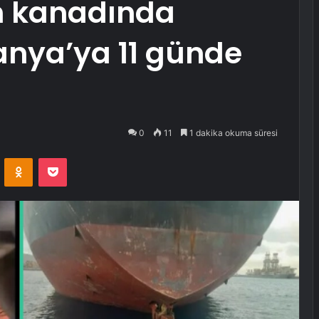
n kanadında
anya’ya 11 günde
0
11
1 dakika okuma süresi
VKontakte
Odnoklassniki
Pocket