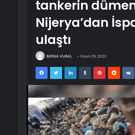
tankerin düme
Nijerya’dan İsp
ulaştı
BERNA VURAL
Kasım 29, 2022
Facebook
Twitter
LinkedIn
Tumblr
Pinterest
Reddit