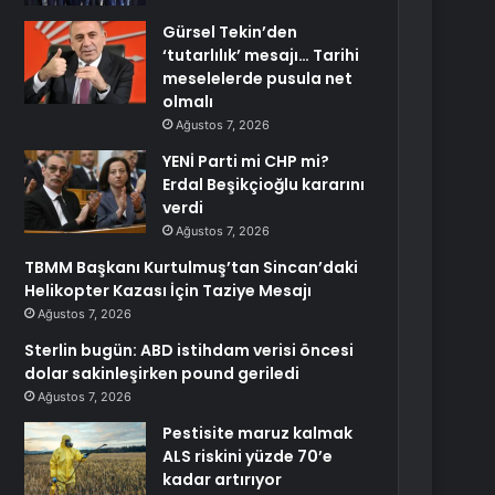
Gürsel Tekin’den
‘tutarlılık’ mesajı… Tarihi
meselelerde pusula net
olmalı
Ağustos 7, 2026
YENİ Parti mi CHP mi?
Erdal Beşikçioğlu kararını
verdi
Ağustos 7, 2026
TBMM Başkanı Kurtulmuş’tan Sincan’daki
Helikopter Kazası İçin Taziye Mesajı
Ağustos 7, 2026
Sterlin bugün: ABD istihdam verisi öncesi
dolar sakinleşirken pound geriledi
Ağustos 7, 2026
Pestisite maruz kalmak
ALS riskini yüzde 70’e
kadar artırıyor