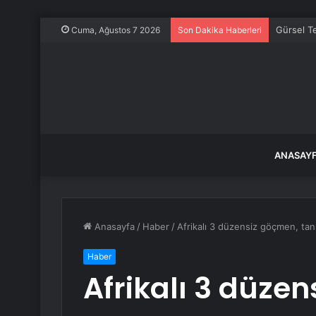
Gürsel Te
Cuma, Ağustos 7 2026
Son Dakika Haberleri
ANASAY
Anasayfa
/
Haber
/
Afrikalı 3 düzensiz göçmen, tan
Haber
Afrikalı 3 düze