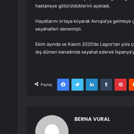
hastaneye götürüldüklerini açıkladı.
Hayatlarını ortaya koyarak Avrupa’ya gelmeye ç
seyahatleri denemişti.
Ekim ayında ve Kasım 2020’de Lagos’tan yola ç
dış dümen kanadında seyahat ederek İspanya’y
Facebook
Twitter
LinkedIn
Tumblr
Pint
Paylaş
BERNA VURAL