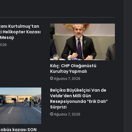
anı Kurtulmuş’tan
i Helikopter Kazası
 Mesajı
2026
Kılıç: CHP Olağanüstü
Kurultay Yapmalı
Ağustos 7, 2026
Belçika Büyükelçisi Van de
Velde’den Milli Gün
Resepsiyonunda “Erik Dalı”
Sürprizi
Ağustos 7, 2026
tobüs kazası SON