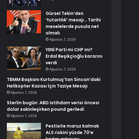
Gürsel Tekin’den
‘tutarlılık’ mesajı… Tarihi
meselelerde pusula net
olmalı
Ağustos 7, 2026
YENİ Parti mi CHP mi?
Erdal Beşikçioğlu kararını
verdi
Ağustos 7, 2026
TBMM Başkanı Kurtulmuş’tan Sincan’daki
Helikopter Kazası İçin Taziye Mesajı
Ağustos 7, 2026
Sterlin bugün: ABD istihdam verisi öncesi
dolar sakinleşirken pound geriledi
Ağustos 7, 2026
Pestisite maruz kalmak
ALS riskini yüzde 70’e