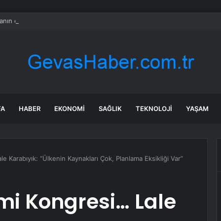
nın en uzun aktarmasız uçuşunda tarihi rekor: 24 saatten fazla havada k
FA
HABER
EKONOMI
SAĞLIK
TEKNOLOJI
YAŞAM
e Karabıyık: “Ülkenin Kaynakları Çok, Planlama Eksikliği Var”
omi Kongresi… Lale