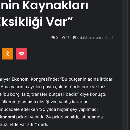
enin Kaynakları
ksikliği Var”
0
15
4 dakika okuma süresi
VKontakte
Odnoklassniki
Pocket
arıyer
Ekonomi
Kongresi’nde; “Bu bütçenin adına iktidar
i. Ama yatırıma ayrılan payın çok üstünde borç ve faiz
‘bu borç, faiz, transfer bütçesi’ dedik” diye konuştu.
 ülkenin planlama eksiği var, yanlış kararlar,
le mücadele ederken ’20 yılda hiçbir şey yapılmadı’
konomi
paketi yapıldı. 24 paket yapıldı, istihdamda
uz. Elde var sıfır” dedi.