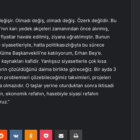
eğişir. Olmadı değiş, olmadı değiş. Özerk değildir. Bu
ı’nın karı yedek akçeleri zamanından önce alınmış,
rfiyatlar havale edilmiş, ziyana uğratılmıştır. Bunun
iyasetleriyle, hatta politikasızlığıyla bu sürece
Küme Başkanvekili’ne katılıyorum, Erhan Bey’e.
kaynakları kafidir. Yanlışsız siyasetlerle çok kısa
rin çözüldüğünü daima birlikte göreceğiz. Bir ayda 3
 problemleri çözebileceğimiz takvimleri, projeleri
 olmazıdır. O taşlar yerine oturduktan sonra iktisadi
n, ekonomik refahın, hasebiyle siyasi refahın
ruz.”
erest
Reddit
VKontakte
Odnoklassniki
Pocket
E-Posta ile paylaş
Yazdır