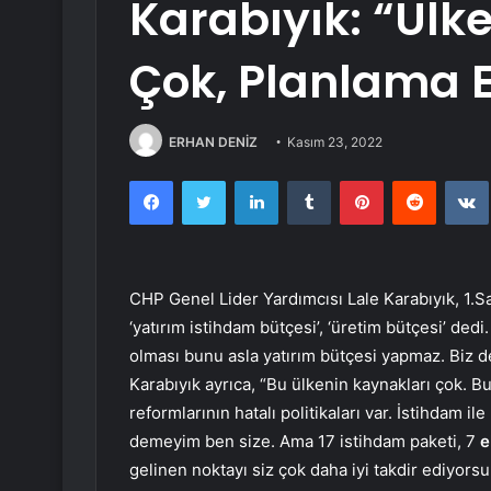
Karabıyık: “Ülk
Çok, Planlama E
ERHAN DENİZ
Kasım 23, 2022
Facebook
Twitter
LinkedIn
Tumblr
Pinterest
Reddit
CHP Genel Lider Yardımcısı Lale Karabıyık, 1.S
‘yatırım istihdam bütçesi’, ‘üretim bütçesi’ ded
olması bunu asla yatırım bütçesi yapmaz. Biz de 
Karabıyık ayrıca, “Bu ülkenin kaynakları çok. Bu
reformlarının hatalı politikaları var. İstihdam i
demeyim ben size. Ama 17 istihdam paketi, 7
e
gelinen noktayı siz çok daha iyi takdir ediyorsun