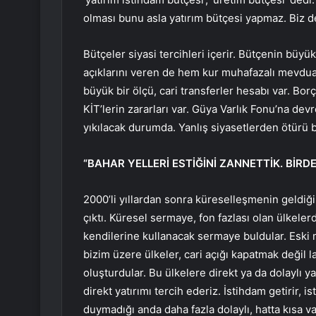
olması bunu asla yatırım bütçesi yapmaz. Biz de 
Bütçeler siyasi tercihleri içerir. Bütçenin büyük
açıklarını veren de hem kur muhafazalı mevduata
büyük bir ölçü, cari transferler hesabı var. Borç
KİT’lerin zararları var. Güya Varlık Fonu’na de
yıkılacak durumda. Yanlış siyasetlerden ötürü b
“BAHAR YELLERİ ESTİĞİNİ ZANNETTİK. Bİ
2000’li yıllardan sonra küreselleşmenin geldiğ
çıktı. Küresel sermaye, fon fazlası olan ülkeler
kendilerine kullanacak sermaye buldular. Eski 
bizim üzere ülkeler, cari açığı kapatmak değil la
oluşturdular. Bu ülkelere direkt ya da dolaylı ya
direkt yatırımı tercih ederiz. İstihdam getirir, i
duymadığı anda daha fazla dolaylı, hatta kısa vad