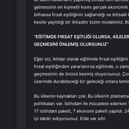
gelmesinin en kıymetli kısmı gerçek ekonomik 
bilhassa fırsat eşitliğinin sağlandığı ve iktisa
kesite yayıldığı bir iktisattır bizim modelimiz.
“EĞİTİMDE FIRSAT EŞİTLİĞİ OLURSA, AİL
GEÇMESİNİ ÖNLEMİŞ OLURSUNUZ”
Eğer siz, iktidar olarak eğitimde fırsat eşitliğin
fırsat eşitliğinden yararlanırsa eğitimde, o za
geçmesinin de önünü kesmiş oluyorsunuz. Çocuk
üzerinde durabileceği bir geleceği onlara tem
Bu ülkenin kaynakları çok. Bu ülkenin planlama e
politikaları var. İstihdam ile mücadele ederken
17 istihdam paketi, 7 ekonomi paketi yapıldı. 2
iyi takdir ediyorsunuz. Elde var sıfır.