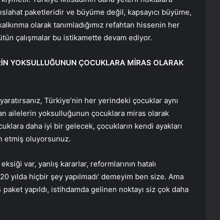
ıslahat paketleridir ve büyüme değil, kapsayıcı büyüme,
di kalkınma olarak tanımladığımız refahtan hissenin her
 Bütün çalışmalar bu istikamette devam ediyor.
ELERİN YOKSULLUĞUNUN ÇOCUKLARA MİRAS OLARAK
i yaratırsanız, Türkiye’nin her yerindeki çocuklar aynı
man ailelerin yoksulluğunun çocuklara miras olarak
lara daha iyi bir gelecek, çocukların kendi ayakları
in etmiş oluyorsunuz.
ksiği var, yanlış kararlar, reformlarının hatalı
 ’20 yılda hiçbir şey yapılmadı’ demeyim ben size. Ama
4 paket yapıldı, istihdamda gelinen noktayı siz çok daha