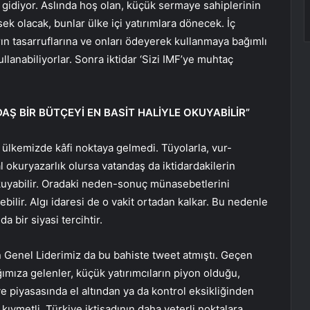
 gidiyor. Aslında hoş olan, küçük sermaye sahiplerinin
sek olacak, bunlar ülke içi yatırımlara dönecek. İç
rın tasarruflarına ve onları ödeyerek kullanmaya bağımlı
llanabiliyorlar. Sonra iktidar ‘Sizi IMF’ye muhtaç
Ş BİR BÜTÇEYİ EN BASİT HALİYLE OKUYABİLİR”
da ülkemizde kâfi noktaya gelmedi. Tüyolarla, vur-
al okuryazarlık olursa vatandaş da iktidardakilerin
 okuyabilir. Oradaki neden-sonuç münasebetlerini
rebilir. Algı idaresi de o vakit ortadan kalkar. Bu nedenle
 bir siyasi tercihtir.
 Genel Liderimiz da bu bahiste tweet atmıştı. Geçen
mıza gelenler, küçük yatırımcıların piyon olduğu,
e piyasasında el altından ya da kontrol eksikliğinden
kıymetli. Türkiye iktisadının daha yeterli noktalara