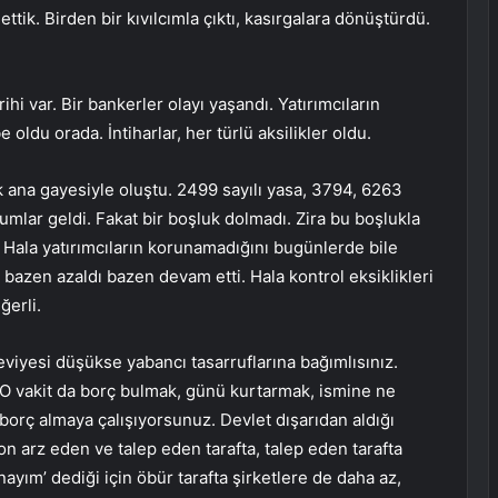
ttik. Birden bir kıvılcımla çıktı, kasırgalara dönüştürdü.
ihi var. Bir bankerler olayı yaşandı. Yatırımcıların
oldu orada. İntiharlar, her türlü aksilikler oldu.
 ana gayesiyle oluştu. 2499 sayılı yasa, 3794, 6263
rumlar geldi. Fakat bir boşluk dolmadı. Zira bu boşlukla
ımdı. Hala yatırımcıların korunamadığını bugünlerde bile
bazen azaldı bazen devam etti. Hala kontrol eksiklikleri
ğerli.
seviyesi düşükse yabancı tasarruflarına bağımlısınız.
. O vakit da borç bulmak, günü kurtarmak, ismine ne
borç almaya çalışıyorsunuz. Devlet dışarıdan aldığı
fon arz eden ve talep eden tarafta, talep eden tarafta
anayım’ dediği için öbür tarafta şirketlere de daha az,