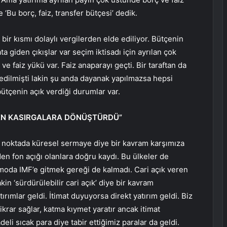
‘Bu borç, faiz, transfer bütçesi’ dedik.
 bir kısmı dolaylı vergilerden elde ediliyor. Bütçenin
 giden çıkışlar var seçim iktisadı için ayrılan çok
 ve faiz yükü var. Faiz anaparayı geçti. Bir taraftan da
vredilmişti lakin şu anda dayanak yapılmazsa hepsi
ütçenin açık verdiği durumlar var.
RDEN KASIRGALARA DÖNÜŞTÜRDÜ”
i noktada küresel sermaye diye bir kavram karşımıza
den fon açığı olanlara doğru kaydı. Bu ülkeler de
moda IMF’e gitmek gereği de kalmadı. Cari açık veren
kin ‘sürdürülebilir cari açık’ diye bir kavram
tırımlar geldi. İtimat duyuyorsa direkt yatırım geldi. Biz
stikrar sağlar, katma kıymet yaratır ancak itimat
eli sıcak para diye tabir ettiğimiz paralar da geldi.