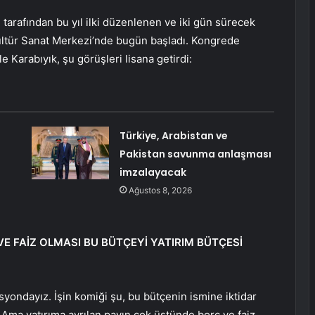
tarafından bu yıl ilki düzenlenen ve iki gün sürecek
Kültür Sanat Merkezi’nde bugün başladı. Kongrede
Karabıyık, şu görüşleri lisana getirdi:
Türkiye, Arabistan ve
Pakistan savunma anlaşması
imzalayacak
Ağustos 8, 2026
E FAİZ OLMASI BU BÜTÇEYİ YATIRIM BÜTÇESİ
yondayız. İşin komiği şu, bu bütçenin ismine iktidar
i. Ama yatırıma ayrılan payın çok üstünde borç ve faiz