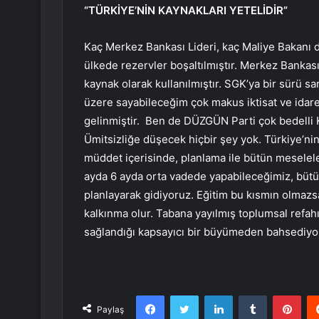
“TÜRKİYE’NİN KAYNAKLARI YETELİDİR”
Kaç Merkez Bankası Lideri, kaç Maliye Bakanı d
ülkede rezervler boşaltılmıştır. Merkez Bankas
kaynak olarak kullanılmıştır. SGK’ya bir sürü sa
üzere sayabileceğim çok makus iktisat ve idare s
gelinmiştir. Ben de DÜZGÜN Parti çok bedelli 
Ümitsizliğe düşecek hiçbir şey yok. Türkiye’nin 
müddet içerisinde, planlama ile bütün meselele
ayda 6 ayda orta vadede yapabileceğimiz, bütün
planlayarak gidiyoruz. Eğitim bu kısmın olmazsa
kalkınma olur. Tabana yayılmış toplumsal refahı
sağlandığı kapsayıcı bir büyümeden bahsediyo
Facebook
Twitter
LinkedIn
Tumblr
Pint
Paylaş