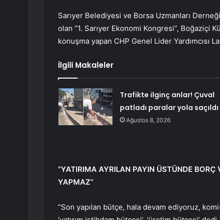
Sarıyer Belediyesi ve Borsa Uzmanları Derneği 
olan “1. Sarıyer Ekonomi Kongresi”, Boğaziçi 
konuşma yapan CHP Genel Lider Yardımcısı Lale 
İlgili Makaleler
Trafikte ilginç anlar! Çuval
patladı paralar yola saçıldı
Ağustos 8, 2026
“YATIRIMA AYRILAN PAYIN ÜSTÜNDE BORÇ V
YAPMAZ”
“Son yapılan bütçe, hala devam ediyoruz, komis
‘yatırım istihdam bütçesi’, ‘üretim bütçesi’ ded