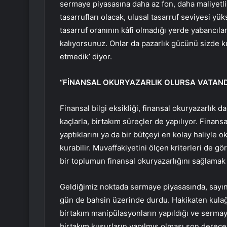
sermaye piyasasına daha az fon, daha maliyetli
tasarrufları olacak, ulusal tasarruf seviyesi yük
tasarruf oranının kâfi olmadığı yerde yabancıla
kalıyorsunuz. Onlar da pazarlık gücünü sizde ku
etmedik’ diyor.
“FİNANSAL OKURYAZARLIK OLURSA VATANDA
Finansal bilgi eksikliği, finansal okuryazarlık 
kaçlarla, birtakım süreçler de yapılıyor. Finans
yaptıklarını ya da bir bütçeyi en kolay haliyle
kurabilir. Muvaffakiyetini ölçen kriterleri de gö
bir toplumun finansal okuryazarlığını sağlamak da
Geldiğimiz noktada sermaye piyasasında, sayın
gün de bahsin üzerinde durdu. Hakikaten kulağı
birtakım manipülasyonların yapıldığı ve sermay
birtakım kusurların yapılmış olması son derece 